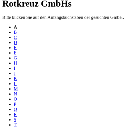
Rotkreuz GmbHs
Bitte klicken Sie auf den Anfangsbuchstaben der gesuchten GmbH.
A
B
C
D
E
F
G
H
I
J
K
L
M
N
O
P
Q
R
S
T