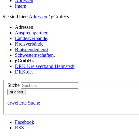
Adressen
Intern
Sie sind hier:
Adressen
/ gGmbHs
Adressen
Ansprechpartner
.
Landesverbände
.
Kreisverbände
.
Blutspendedienst
.
Schwesternschaften
.
gGmbHs
.
DRK Kreisverband Helmstedt
.
DRK.de
.
Suche
erweiterte Suche
Facebook
RSS