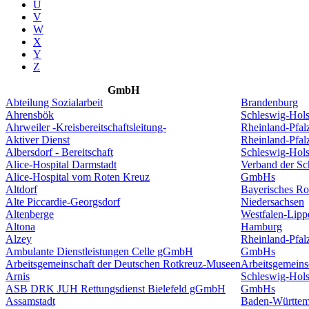
U
V
W
X
Y
Z
GmbH
Abteilung Sozialarbeit
Brandenburg
Ahrensbök
Schleswig-Hols
Ahrweiler -Kreisbereitschaftsleitung-
Rheinland-Pfal
Aktiver Dienst
Rheinland-Pfal
Albersdorf - Bereitschaft
Schleswig-Hols
Alice-Hospital Darmstadt
Verband der S
Alice-Hospital vom Roten Kreuz
GmbHs
Altdorf
Bayerisches Ro
Alte Piccardie-Georgsdorf
Niedersachsen
Altenberge
Westfalen-Lipp
Altona
Hamburg
Alzey
Rheinland-Pfal
Ambulante Dienstleistungen Celle gGmbH
GmbHs
Arbeitsgemeinschaft der Deutschen Rotkreuz-Museen
Arbeitsgemeins
Arnis
Schleswig-Hols
ASB DRK JUH Rettungsdienst Bielefeld gGmbH
GmbHs
Assamstadt
Baden-Württem