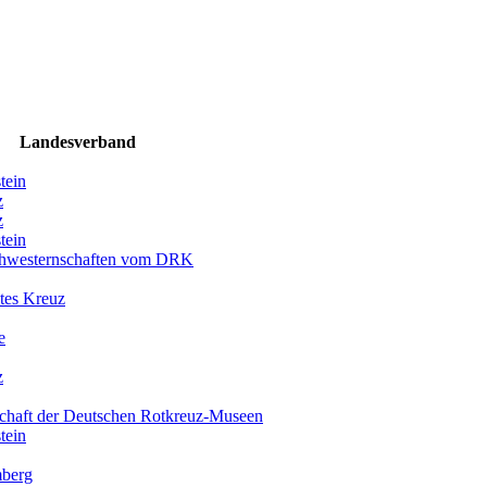
Landesverband
tein
z
z
tein
chwesternschaften vom DRK
tes Kreuz
e
z
chaft der Deutschen Rotkreuz-Museen
tein
berg