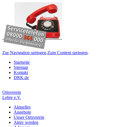
Zur Navigation springen
.
Zum Content springen
.
Startseite
Sitemap
Kontakt
DRK.de
Ortsverein
Lehre e.V.
Aktuelles
Angebote
Unser Ortsverein
Aktiv werden