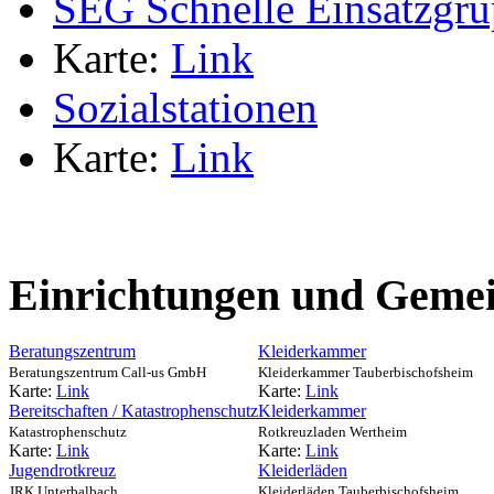
SEG Schnelle Einsatzgr
Karte:
Link
Sozialstationen
Karte:
Link
Einrichtungen und Gemei
Beratungszentrum
Kleiderkammer
Beratungszentrum Call-us GmbH
Kleiderkammer Tauberbischofsheim
Karte:
Link
Karte:
Link
Bereitschaften / Katastrophenschutz
Kleiderkammer
Katastrophenschutz
Rotkreuzladen Wertheim
Karte:
Link
Karte:
Link
Jugendrotkreuz
Kleiderläden
JRK Unterbalbach
Kleiderläden Tauberbischofsheim