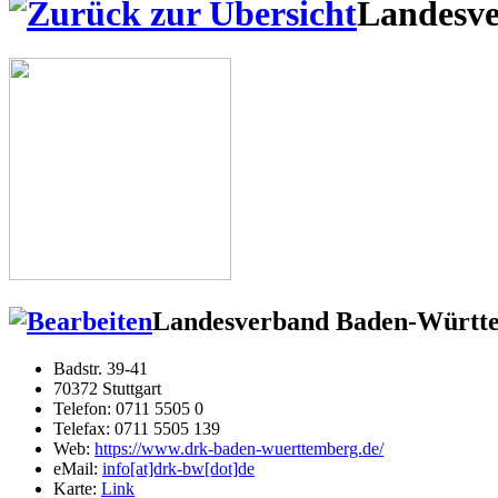
Landesve
Landesverband Baden-Württe
Badstr. 39-41
70372 Stuttgart
Telefon: 0711 5505 0
Telefax: 0711 5505 139
Web:
https://www.drk-baden-wuerttemberg.de/
eMail:
info[at]drk-bw[dot]de
Karte:
Link