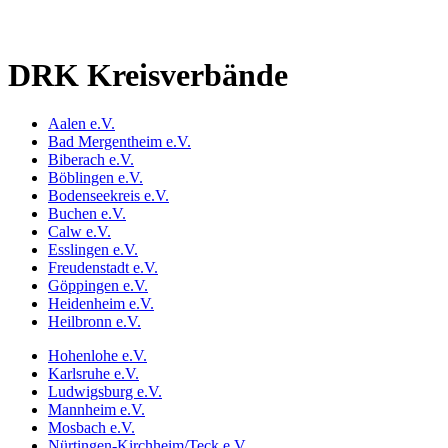
DRK Kreisverbände
Aalen e.V.
Bad Mergentheim e.V.
Biberach e.V.
Böblingen e.V.
Bodenseekreis e.V.
Buchen e.V.
Calw e.V.
Esslingen e.V.
Freudenstadt e.V.
Göppingen e.V.
Heidenheim e.V.
Heilbronn e.V.
Hohenlohe e.V.
Karlsruhe e.V.
Ludwigsburg e.V.
Mannheim e.V.
Mosbach e.V.
Nürtingen-Kirchheim/Teck e.V.