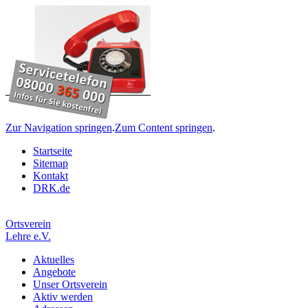
Zur Navigation springen
.
Zum Content springen
.
Startseite
Sitemap
Kontakt
DRK.de
Ortsverein
Lehre e.V.
Aktuelles
Angebote
Unser Ortsverein
Aktiv werden