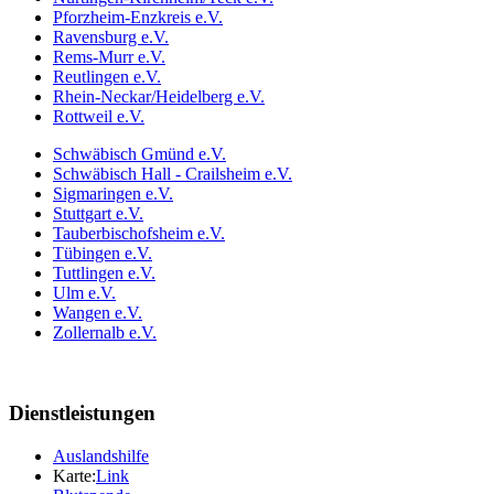
Pforzheim-Enzkreis e.V.
Ravensburg e.V.
Rems-Murr e.V.
Reutlingen e.V.
Rhein-Neckar/Heidelberg e.V.
Rottweil e.V.
Schwäbisch Gmünd e.V.
Schwäbisch Hall - Crailsheim e.V.
Sigmaringen e.V.
Stuttgart e.V.
Tauberbischofsheim e.V.
Tübingen e.V.
Tuttlingen e.V.
Ulm e.V.
Wangen e.V.
Zollernalb e.V.
Dienstleistungen
Auslandshilfe
Karte:
Link