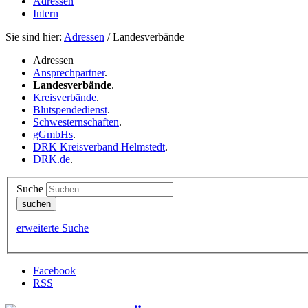
Adressen
Intern
Sie sind hier:
Adressen
/ Landesverbände
Adressen
Ansprechpartner
.
Landesverbände
.
Kreisverbände
.
Blutspendedienst
.
Schwesternschaften
.
gGmbHs
.
DRK Kreisverband Helmstedt
.
DRK.de
.
Suche
erweiterte Suche
Facebook
RSS