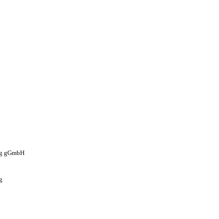
rg gGmbH
g