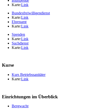
Blutspende
Karte:
Link
Bundesfreiwilligendienst
Karte:
Link
Ehrenamt
Karte:
Link
Spenden
Karte:
Link
Suchdienst
Karte:
Link
Kurse
Kurs Betriebssanitäter
Karte:
Link
Einrichtungen im Überblick
Bergwacht